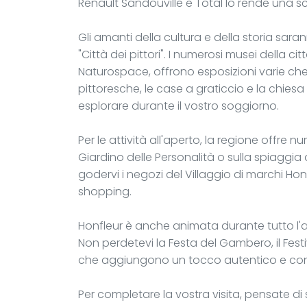
Renault Sandouville e Total lo rende una sce
Gli amanti della cultura e della storia sara
"Città dei pittori". I numerosi musei della c
Naturospace, offrono esposizioni varie che p
pittoresche, le case a graticcio e la chiesa
esplorare durante il vostro soggiorno.
Per le attività all'aperto, la regione offre n
Giardino delle Personalità o sulla spiaggia 
godervi i negozi del Villaggio di marchi Ho
shopping.
Honfleur è anche animata durante tutto l'an
Non perdetevi la Festa del Gambero, il Fest
che aggiungono un tocco autentico e conv
Per completare la vostra visita, pensate di 