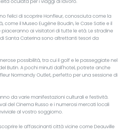
lta oculata per i viaggi di lavoro.
nno felici di scoprire Honfleur, conosciuta come la
ittà, come il Museo Eugène Boudin, le Case Satie e il
iaceranno ai visitatori di tutte le età. Le stradine
 di Santa Caterina sono altrettanti tesori da
umerose possibilità, tra cui il golf e le passeggiate nel
del Butin. A pochi minuti dall'hotel, potrete anche
nfleur Normandy Outlet, perfetto per una sessione di
no da varie manifestazioni culturali e festività.
ival del Cinema Russo e i numerosi mercati locali
iviale al vostro soggiorno.
scoprire le affascinanti città vicine come Deauville