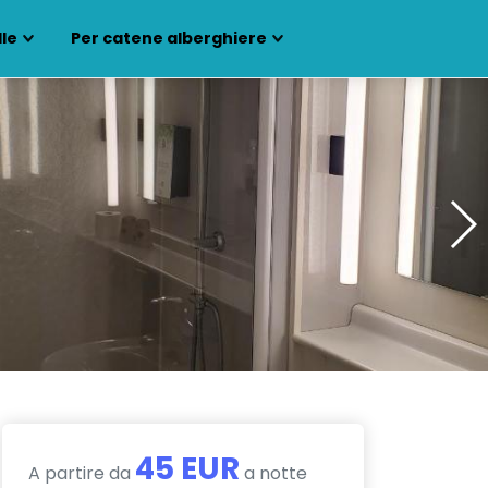
lle
Per catene alberghiere
45 EUR
A partire da
a notte