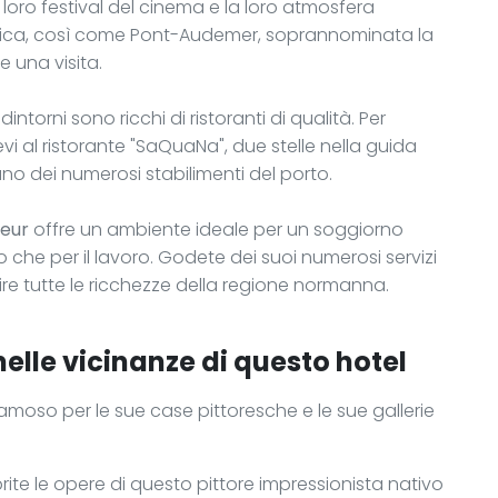
i loro festival del cinema e la loro atmosfera
silica, così come Pont-Audemer, soprannominata la
 una visita.
intorni sono ricchi di ristoranti di qualità. Per
vi al ristorante "SaQuaNa", due stelle nella guida
 uno dei numerosi stabilimenti del porto.
veur
offre un ambiente ideale per un soggiorno
o che per il lavoro. Godete dei suoi numerosi servizi
rire tutte le ricchezze della regione normanna.
nelle vicinanze di questo hotel
famoso per le sue case pittoresche e le sue gallerie
ite le opere di questo pittore impressionista nativo