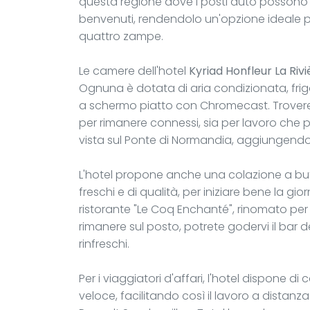
questa regione dove i posti auto possono e
benvenuti, rendendolo un'opzione ideale p
quattro zampe.
Le camere dell'hotel
Kyriad Honfleur La Riv
Ognuna è dotata di aria condizionata, frig
a schermo piatto con Chromecast. Troveret
per rimanere connessi, sia per lavoro che
vista sul Ponte di Normandia, aggiungendo
L'hotel propone anche una colazione a bu
freschi e di qualità, per iniziare bene la giorn
ristorante "Le Coq Enchanté", rinomato per le
rimanere sul posto, potrete godervi il bar d
rinfreschi.
Per i viaggiatori d'affari, l'hotel dispone 
veloce, facilitando così il lavoro a distanz