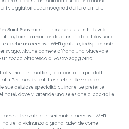
ssere scarsi. Gli animali domestici sono anche i
er i viaggiatori accompagnati dai loro amici a
ière Saint Sauveur
sono moderne e confortevoli.
orifero, forno a microonde, cassaforte e televisore
e anche un accesso Wi-Fi gratuito, indispensabile
 per svago. Alcune camere offrono una piacevole
 un tocco pittoresco al vostro soggiorno.
ffet varia ogni mattina, composta da prodotti
ata. Per i pasti serali, troverete nelle vicinanze il
 sue deliziose specialità culinarie. Se preferite
ell'hotel, dove vi attende una selezione di cocktail e
di camere attrezzate con scrivanie e accesso Wi-Fi
a. Inoltre, la vicinanza a grandi aziende come