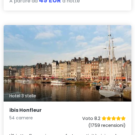
49 EUR
A partire da
a notte
Hotel 3 stelle
ibis Honfleur
54 camere
Voto 8.2
(1759 recensioni)