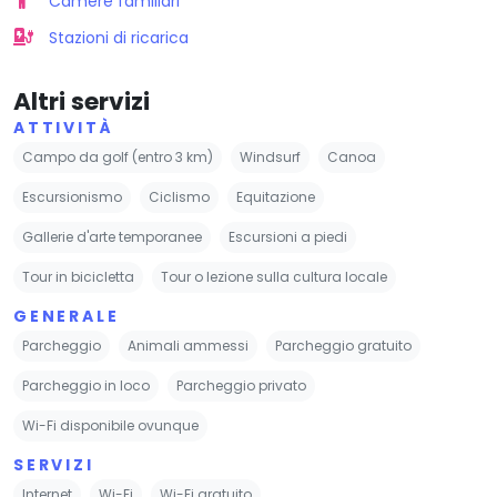
Camere familiari
Stazioni di ricarica
Altri servizi
ATTIVITÀ
Campo da golf (entro 3 km)
Windsurf
Canoa
Escursionismo
Ciclismo
Equitazione
Gallerie d'arte temporanee
Escursioni a piedi
Tour in bicicletta
Tour o lezione sulla cultura locale
GENERALE
Parcheggio
Animali ammessi
Parcheggio gratuito
Parcheggio in loco
Parcheggio privato
Wi-Fi disponibile ovunque
SERVIZI
Internet
Wi-Fi
Wi-Fi gratuito