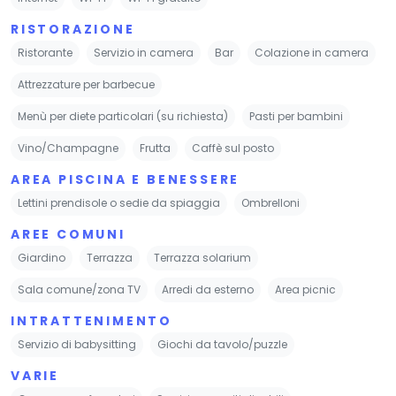
RISTORAZIONE
Ristorante
Servizio in camera
Bar
Colazione in camera
Attrezzature per barbecue
Menù per diete particolari (su richiesta)
Pasti per bambini
Vino/Champagne
Frutta
Caffè sul posto
AREA PISCINA E BENESSERE
Lettini prendisole o sedie da spiaggia
Ombrelloni
AREE COMUNI
Giardino
Terrazza
Terrazza solarium
Sala comune/zona TV
Arredi da esterno
Area picnic
INTRATTENIMENTO
Servizio di babysitting
Giochi da tavolo/puzzle
VARIE