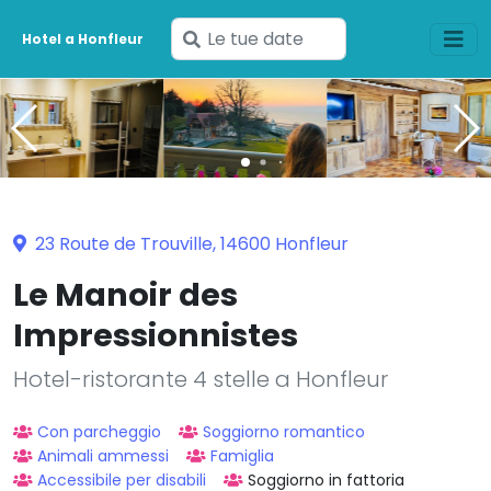
Inserisci
Hotel a Honfleur
le
tue
date
23 Route de Trouville, 14600 Honfleur
Le Manoir des
Impressionnistes
Hotel-ristorante 4 stelle a Honfleur
Con parcheggio
Soggiorno romantico
Animali ammessi
Famiglia
Accessibile per disabili
Soggiorno in fattoria