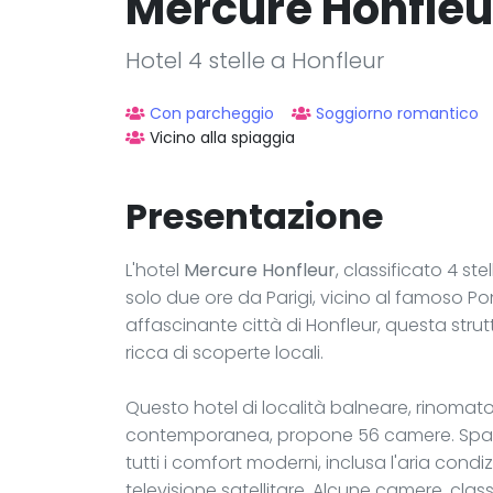
Mercure Honfleu
Hotel 4 stelle a Honfleur
Con parcheggio
Soggiorno romantico
Vicino alla spiaggia
Presentazione
L'hotel
Mercure Honfleur
, classificato 4 ste
solo due ore da Parigi, vicino al famoso Po
affascinante città di Honfleur, questa stru
ricca di scoperte locali.
Questo hotel di località balneare, rinomat
contemporanea, propone 56 camere. Spazi
tutti i comfort moderni, inclusa l'aria con
televisione satellitare. Alcune camere, clas