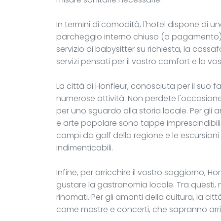
In termini di comodità, l'hotel dispone di una
parcheggio interno chiuso (a pagamento) e 
servizio di babysitter su richiesta, la cassaf
servizi pensati per il vostro comfort e la vost
La città di Honfleur, conosciuta per il suo f
numerose attività. Non perdete l'occasione d
per uno sguardo alla storia locale. Per gli am
e arte popolare sono tappe imprescindibili. Se
campi da golf della regione e le escursion
indimenticabili.
Infine, per arricchire il vostro soggiorno, Ho
gustare la gastronomia locale. Tra questi, 
rinomati. Per gli amanti della cultura, la cit
come mostre e concerti, che sapranno arric