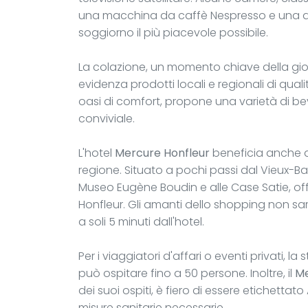
una macchina da caffè Nespresso e una d
soggiorno il più piacevole possibile.
La colazione, un momento chiave della gio
evidenza prodotti locali e regionali di qualit
oasi di comfort, propone una varietà di b
conviviale.
L'hotel
Mercure Honfleur
beneficia anche d
regione. Situato a pochi passi dal Vieux-Bas
Museo Eugène Boudin e alle Case Satie, offre 
Honfleur. Gli amanti dello shopping non sa
a soli 5 minuti dall'hotel.
Per i viaggiatori d'affari o eventi privati, 
può ospitare fino a 50 persone. Inoltre, il
Me
dei suoi ospiti, è fiero di essere etichettat
misure sanitarie necessarie.