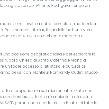
ocking station per iPhone/iPad, garantendo un
rnata, viene servita a buffet completo, mettendo in
à. Per i momenti di relax, il bar della hall, una vera
evande e cocktail, in un ambiente moderno e
i una posizione geografica ideale per esplorare la
sin, dalla Chiesa di Santa Caterina e vicino al
un facile accesso ai siti storici e culturali di
ranno delusi con l'Honfleur Normandy Outlet, situato
la struttura propone una sala riunioni attrezzata che
rcure Honfleur
, attento all'ambiente e alla salute
o ALLSAFE, garantendo così la messa in atto di tutte le