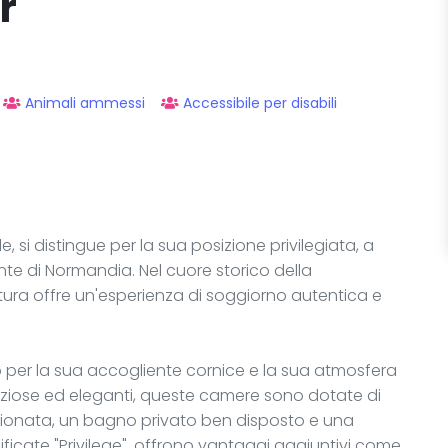
r
Animali ammessi
Accessibile per disabili
lle, si distingue per la sua posizione privilegiata, a
nte di Normandia. Nel cuore storico della
ttura offre un'esperienza di soggiorno autentica e
o per la sua accogliente cornice e la sua atmosfera
ose ed eleganti, queste camere sono dotate di
dizionata, un bagno privato ben disposto e una
sificate "Privilege", offrono vantaggi aggiuntivi come