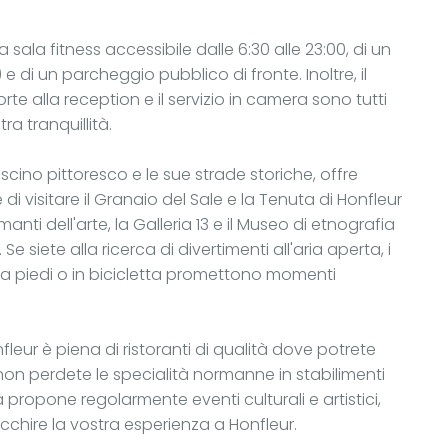
 sala fitness accessibile dalle 6:30 alle 23:00, di un
di un parcheggio pubblico di fronte. Inoltre, il
orte alla reception e il servizio in camera sono tutti
ra tranquillità.
ascino pittoresco e le sue strade storiche, offre
i visitare il Granaio del Sale e la Tenuta di Honfleur
anti dell'arte, la Galleria 13 e il Museo di etnografia
 siete alla ricerca di divertimenti all'aria aperta, i
i a piedi o in bicicletta promettono momenti
nfleur è piena di ristoranti di qualità dove potrete
non perdete le specialità normanne in stabilimenti
tà propone regolarmente eventi culturali e artistici,
chire la vostra esperienza a Honfleur.