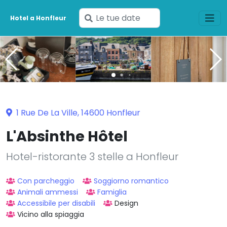
Inserisci
Hotel a Honfleur
le
tue
date
1 Rue De La Ville, 14600 Honfleur
L'Absinthe Hôtel
Hotel-ristorante 3 stelle a Honfleur
Con parcheggio
Soggiorno romantico
Animali ammessi
Famiglia
Accessibile per disabili
Design
Vicino alla spiaggia