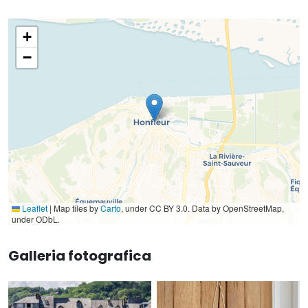
+
−
Leaflet
|
Map tiles by
Carto
, under CC BY 3.0. Data by OpenStreetMap,
under ODbL.
Galleria fotografica