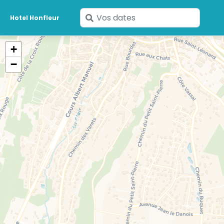
Saisissez
Hotel Honfleur
vos
dates
+
−