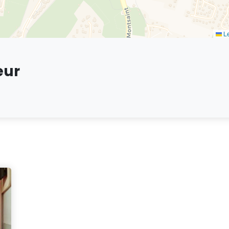
Le
eur