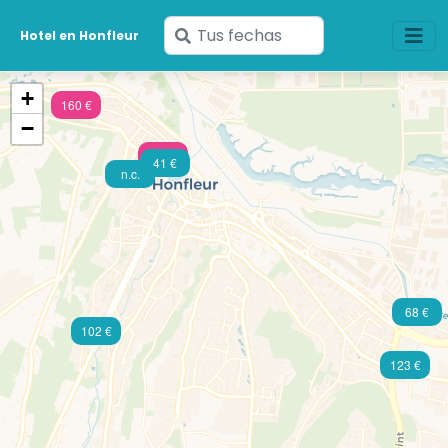
Ingresa
Hotel en Honfleur
tus
fechas
+
160 €
−
203 €
41 €
n.c.
68 €
102 €
123 €