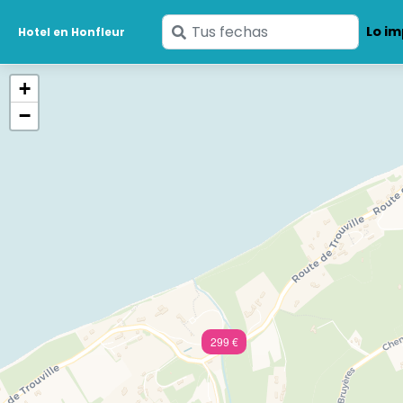
Ingresa
Lo im
Hotel en Honfleur
tus
fechas
+
−
299 €