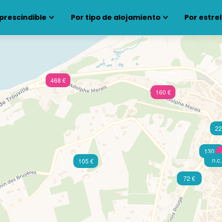
prescindible
Por tipo de alojamiento
Por estrel
468 €
160 €
22
130 €
n.c.
105 €
72 €