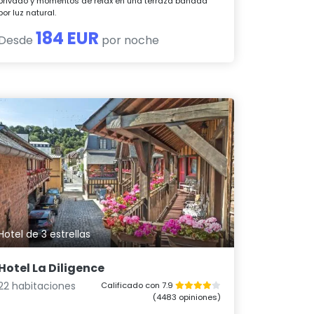
privado y momentos de relax en una terraza bañada
por luz natural.
184 EUR
Desde
por noche
Hotel de 3 estrellas
Hotel La Diligence
22 habitaciones
Calificado con 7.9
(4483 opiniones)