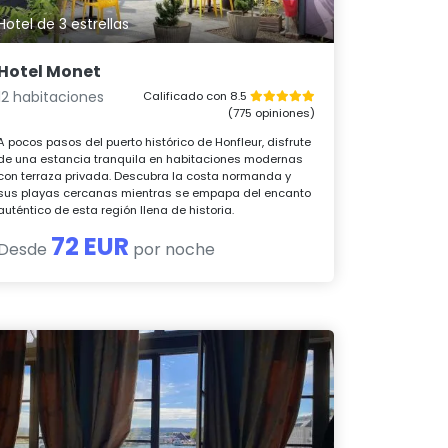
Hotel de 3 estrellas
Hotel Monet
12 habitaciones
Calificado con 8.5
(775 opiniones)
A pocos pasos del puerto histórico de Honfleur, disfrute
de una estancia tranquila en habitaciones modernas
con terraza privada. Descubra la costa normanda y
sus playas cercanas mientras se empapa del encanto
auténtico de esta región llena de historia.
72 EUR
Desde
por noche