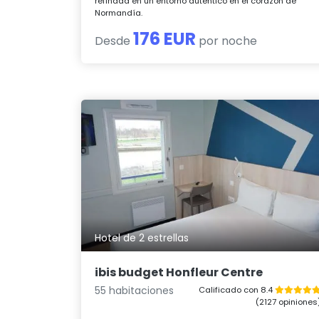
refinada en un entorno auténtico en el corazón de
Normandía.
176 EUR
Desde
por noche
Hotel de 2 estrellas
ibis budget Honfleur Centre
55 habitaciones
Calificado con 8.4
(2127 opiniones