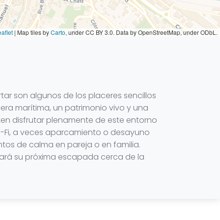
aflet
|
Map tiles by
Carto
, under CC BY 3.0. Data by OpenStreetMap, under ODbL.
tar son algunos de los placeres sencillos
ra marítima, un patrimonio vivo y una
iten disfrutar plenamente de este entorno
Wi-Fi, a veces aparcamiento o desayuno
ntos de calma en pareja o en familia.
añará su próxima escapada cerca de la