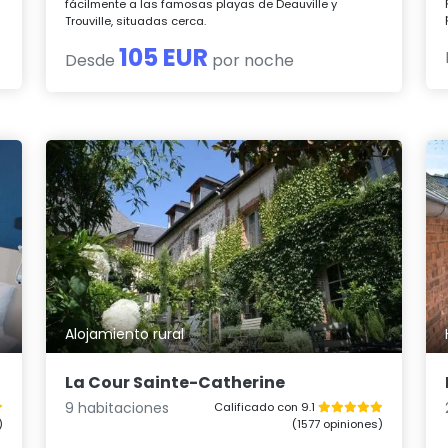
fácilmente a las famosas playas de Deauville y
Trouville, situadas cerca.
105 EUR
Desde
por noche
Alojamiento rural
La Cour Sainte-Catherine
9 habitaciones
Calificado con 9.1
)
(1577 opiniones)