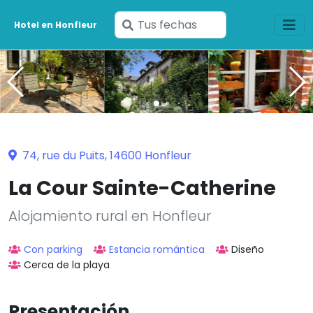
Ingresa
Hotel en Honfleur
tus
fechas
74, rue du Puits, 14600 Honfleur
La Cour Sainte-Catherine
Alojamiento rural en Honfleur
Con parking
Estancia romántica
Diseño
Cerca de la playa
Presentación