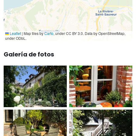
Leaflet
|
Map tiles by
Carto
, under CC BY 3.0. Data by OpenStreetMap,
under ODbL.
Galería de fotos