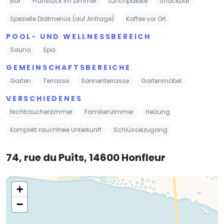
Bar
Frühstück im Zimmer
Lunchpakete
Snackbar
Spezielle Diätmenüs (auf Anfrage)
Kaffee vor Ort
POOL- UND WELLNESSBEREICH
Sauna
Spa
GEMEINSCHAFTSBEREICHE
Garten
Terrasse
Sonnenterrasse
Gartenmöbel
VERSCHIEDENES
Nichtraucherzimmer
Familienzimmer
Heizung
Komplett rauchfreie Unterkunft
Schlüsselzugang
74, rue du Puits, 14600 Honfleur
+
−