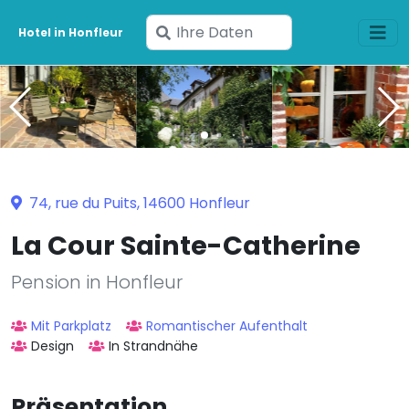
Geben
Hotel in Honfleur
Sie
Ihre
Daten
ein
74, rue du Puits, 14600 Honfleur
La Cour Sainte-Catherine
Pension in Honfleur
Mit Parkplatz
Romantischer Aufenthalt
Design
In Strandnähe
Präsentation