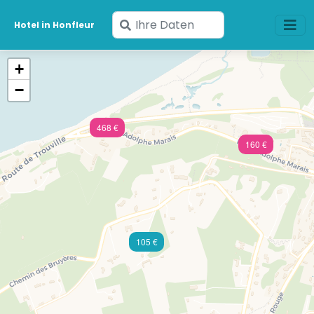
Geben
Hotel in Honfleur
Sie
Ihre
+
Daten
−
ein
468 €
160 €
105 €