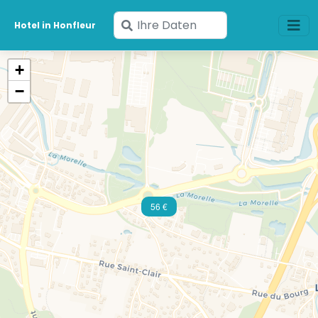
Geben
Hotel in Honfleur
Sie
Ihre
+
Daten
−
ein
56 €