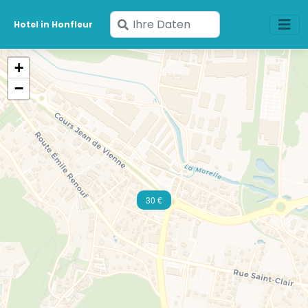
Geben
Hotel in Honfleur
Sie
Ihre
+
Daten
−
ein
30 €