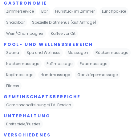
GASTRONOMIE
Zimmerservice
Bar
Frühstück im Zimmer
Lunchpakete
Snackbar
Spezielle Diätmenüs (auf Anfrage)
Wein/Champagner
Kaffee vor Ort
POOL- UND WELLNESSBEREICH
Sauna
Spa und Wellness
Massagen
Rückenmassage
Nackenmassage
Fußmassage
Paarmassage
Kopfmassage
Handmassage
Ganzkörpermassage
Fitness
GEMEINSCHAFTSBEREICHE
Gemeinschaftslounge/TV-Bereich
UNTERHALTUNG
Brettspiele/Puzzles
VERSCHIEDENES