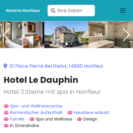
Geben
Hotel in Honfleur
Sie
Ihre
Daten
ein
10 Place Pierre Berthelot, 14600 Honfleur
Hotel Le Dauphin
Hotel 3 Sterne mit spa in Honfleur
Spa- und Wellnesscenter
Romantischer Aufenthalt
Haustiere erlaubt
Familie
Spa und Wellness
Design
In Strandnähe