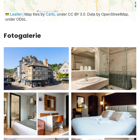
Leaflet
|
Map tiles by
Carto
, under CC BY 3.0. Data by OpenStreetMap,
under ODbL.
Fotogalerie