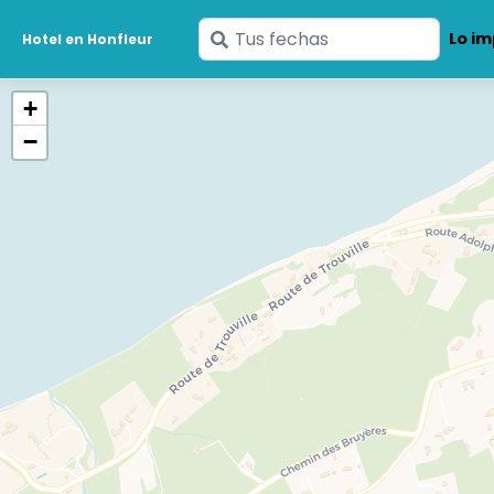
Ingresa
Lo im
Hotel en Honfleur
tus
fechas
+
−