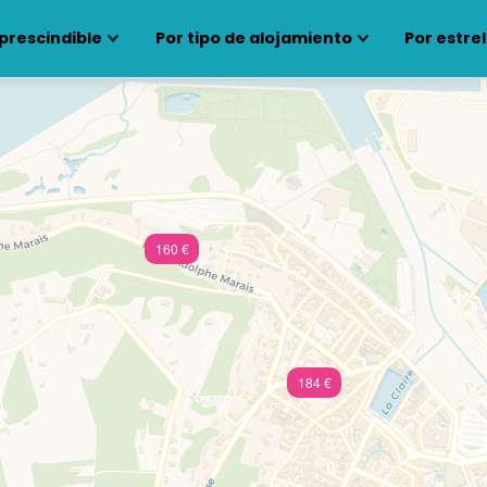
prescindible
Por tipo de alojamiento
Por estrel
160 €
184 €