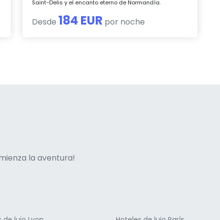
Saint-Delis y el encanto eterno de Normandía.
184 EUR
Desde
por noche
ne italian
mienza la aventura!
 de lujo Lyon
Hoteles de lujo París