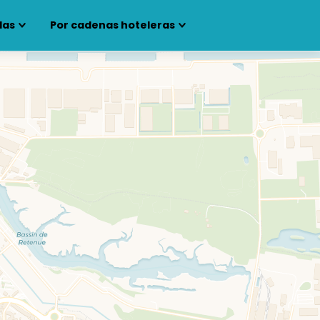
las
Por cadenas hoteleras