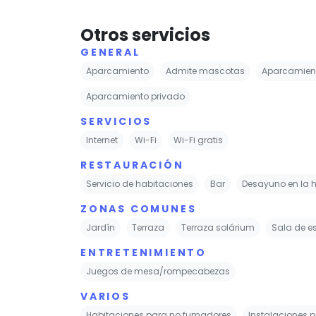
Otros servicios
GENERAL
Aparcamiento
Admite mascotas
Aparcamient
Aparcamiento privado
SERVICIOS
Internet
Wi-Fi
Wi-Fi gratis
RESTAURACIÓN
Servicio de habitaciones
Bar
Desayuno en la 
ZONAS COMUNES
Jardín
Terraza
Terraza solárium
Sala de e
ENTRETENIMIENTO
Juegos de mesa/rompecabezas
VARIOS
Habitaciones para no fumadores
Instalaciones 