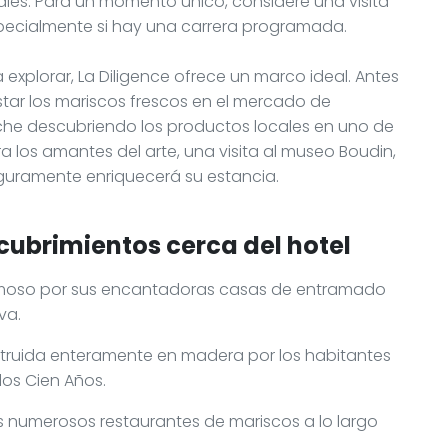
ales. Para un momento único, considere una visita
pecialmente si hay una carrera programada.
 explorar, La Diligence ofrece un marco ideal. Antes
ustar los mariscos frescos en el mercado de
che descubriendo los productos locales en uno de
a los amantes del arte, una visita al museo Boudin,
eguramente enriquecerá su estancia.
cubrimientos cerca del hotel
, famoso por sus encantadoras casas de entramado
va.
onstruida enteramente en madera por los habitantes
los Cien Años.
s numerosos restaurantes de mariscos a lo largo