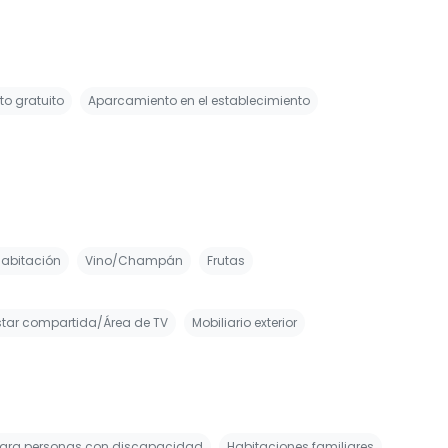
o gratuito
Aparcamiento en el establecimiento
habitación
Vino/Champán
Frutas
star compartida/Área de TV
Mobiliario exterior
para personas con discapacidad
Habitaciones familiares