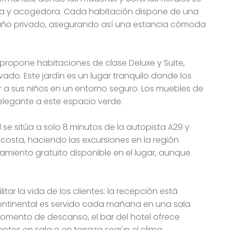
da y acogedora. Cada habitación dispone de una
un baño privado, asegurando así una estancia cómoda
, propone habitaciones de clase Deluxe y Suite,
vado. Este jardín es un lugar tranquilo donde los
gar a sus niños en un entorno seguro. Los muebles de
elegante a este espacio verde.
 se sitúa a solo 8 minutos de la autopista A29 y
costa, haciendo las excursiones en la región
miento gratuito disponible en el lugar, aunque
itar la vida de los clientes: la recepción está
continental es servido cada mañana en una sala
mento de descanso, el bar del hotel ofrece
ntes en sala o en terraza según el clima.