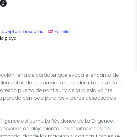
ce
e aceptan mascotas
Familia
la playa
ección llena de carácter que evoca el encanto de
 elementos de entramado de madera. Localizado a
oresco puerto de Honfleur y de la iglesia Sainte-
na parada cómoda para los viajeros deseosos de
Diligence
así como La Résidence de La Diligence,
 opciones de alojamiento. Las habitaciones del
ormanda, donde las maderas y cortinas florales se