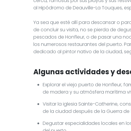
cerca, famosas por sus playas y sus festiv
al Hipódromo de Deauville-La Touques, es
Ya sea que esté allí para descansar o para
de concluir su visita, no se pierda de deg
pescados de Honfleur, o de pasar una no
los numerosos restaurantes del puerto. Par
dedicado al pintor nativo de la ciudad, s
Algunas actividades y des
Explorar el viejo puerto de Honfleur
de madera y su atmósfera marítima vi
Visitar la iglesia Sainte-Catherine, c
de la ciudad después de la Guerra de 
Degustar especialidades locales en lo
del puerto.