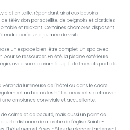
tyle et en taille, répondant ainsi aux besoins
e télévision par satellite, de peignoirs et d'articles
nfortable et relaxant. Certaines chambres disposent
étendre après une journée de visite.
opose un espace bien-être complet. Un spa avec
pour se ressourcer. En été, la piscine extérieure
ilégié, avec son solarium équipé de transats parfaits
a véranda lumineuse de l'hôtel ou dans le cadre
 également un bar où les hôtes peuvent se retrouver
si une ambiance conviviale et accueillante.
de calme et de beauté, mais aussi un point de
à courte distance de marche de l'église Sainte-
ues, l'hôtel permet à ses hôtes de plonger facilement