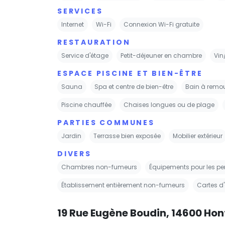
SERVICES
Internet
Wi-Fi
Connexion Wi-Fi gratuite
RESTAURATION
Service d'étage
Petit-déjeuner en chambre
Vi
ESPACE PISCINE ET BIEN-ÊTRE
Sauna
Spa et centre de bien-être
Bain à remo
Piscine chauffée
Chaises longues ou de plage
PARTIES COMMUNES
Jardin
Terrasse bien exposée
Mobilier extérieur
DIVERS
Chambres non-fumeurs
Équipements pour les p
Établissement entièrement non-fumeurs
Cartes d
19 Rue Eugène Boudin, 14600 Hon