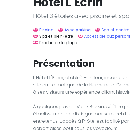
Hôtel L'Ecrin
Hôtel 3 étoiles avec piscine et sp
Piscine
Avec parking
Spa et centre
Spa et bien-être
Accessible aux personn
Proche de la plage
Présentation
L'
Hôtel L'Ecrin
, établi à Honfleur, incarne u
ville emblématique de la Normandie. Ce man
à ses visiteurs une expérience alliant histoi
À quelques pas du Vieux Bassin, célèbre pou
établissement se distingue par son archit
entretenus. L'accès à l'hôtel est facilité pa
départ aisés pour tous les voyageurs.