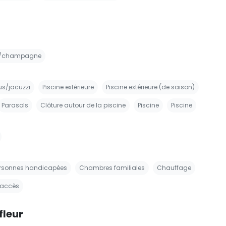
n/champagne
us/jacuzzi
Piscine extérieure
Piscine extérieure (de saison)
Parasols
Clôture autour de la piscine
Piscine
Piscine
ersonnes handicapées
Chambres familiales
Chauffage
'accès
fleur