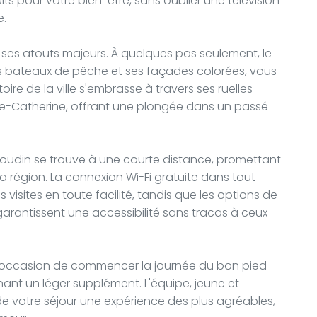
its pour votre bien-être, sans oublier une télévision
e.
de ses atouts majeurs. À quelques pas seulement, le
s bateaux de pêche et ses façades colorées, vous
oire de la ville s'embrasse à travers ses ruelles
inte-Catherine, offrant une plongée dans un passé
Boudin se trouve à une courte distance, promettant
 la région. La connexion Wi-Fi gratuite dans tout
 visites en toute facilité, tandis que les options de
garantissent une accessibilité sans tracas à ceux
t l'occasion de commencer la journée du bon pied
nt un léger supplément. L'équipe, jeune et
e votre séjour une expérience des plus agréables,