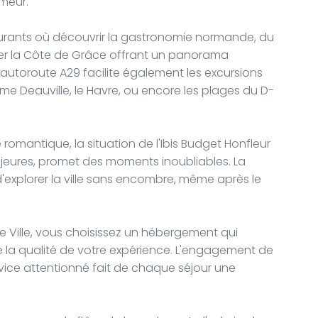
umeur.
taurants où découvrir la gastronomie normande, du
lier la Côte de Grâce offrant un panorama
l'autoroute A29 facilite également les excursions
 Deauville, le Havre, ou encore les plages du D-
omantique, la situation de l'Ibis Budget Honfleur
ajeures, promet des moments inoubliables. La
d'explorer la ville sans encombre, même après le
re Ville, vous choisissez un hébergement qui
la qualité de votre expérience. L'engagement de
ervice attentionné fait de chaque séjour une