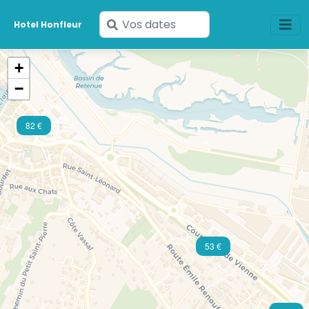
Saisissez
Hotel Honfleur
vos
dates
+
−
82 €
53 €