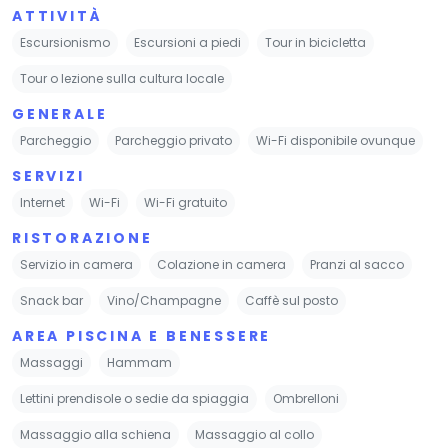
ATTIVITÀ
Escursionismo
Escursioni a piedi
Tour in bicicletta
Tour o lezione sulla cultura locale
GENERALE
Parcheggio
Parcheggio privato
Wi-Fi disponibile ovunque
SERVIZI
Internet
Wi-Fi
Wi-Fi gratuito
RISTORAZIONE
Servizio in camera
Colazione in camera
Pranzi al sacco
Snack bar
Vino/Champagne
Caffè sul posto
AREA PISCINA E BENESSERE
Massaggi
Hammam
Lettini prendisole o sedie da spiaggia
Ombrelloni
Massaggio alla schiena
Massaggio al collo