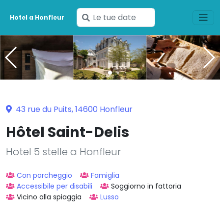
Inserisci
Hotel a Honfleur
le
tue
date
43 rue du Puits, 14600 Honfleur
Hôtel Saint-Delis
Hotel 5 stelle a Honfleur
Con parcheggio
Famiglia
Accessibile per disabili
Soggiorno in fattoria
Vicino alla spiaggia
Lusso