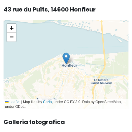
43 rue du Puits, 14600 Honfleur
+
−
Leaflet
|
Map tiles by
Carto
, under CC BY 3.0. Data by OpenStreetMap,
under ODbL.
Galleria fotografica