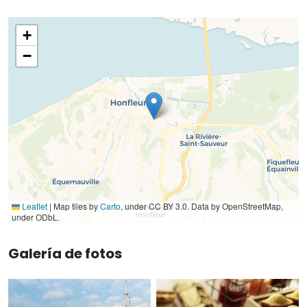
+
−
Leaflet
|
Map tiles by
Carto
, under CC BY 3.0. Data by OpenStreetMap,
under ODbL.
Galería de fotos