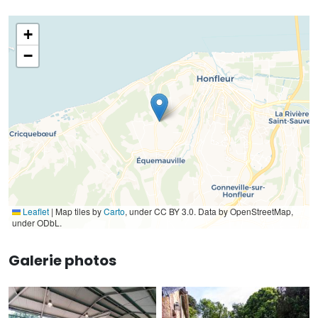
+
−
Leaflet
|
Map tiles by
Carto
, under CC BY 3.0. Data by OpenStreetMap,
under ODbL.
Galerie photos