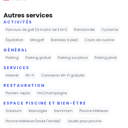
Autres services
ACTIVITÉS
Parcours de golf (à moins de 3 km)
Randonnée
Cyclisme
Équitation
Minigolf
Balades à pied
Cours de cuisine
GÉNÉRAL
Parking
Parking gratuit
Parking sur place
Parking privé
SERVICES
Internet
Wi-Fi
Connexion Wi-Fi gratuite
RESTAURATION
Paniers-repas
Vin/champagne
ESPACE PISCINE ET BIEN-ÊTRE
Solarium
Massages
Hammam
Piscine intérieure
Piscine intérieure (toute l'année)
Jouets pour piscine