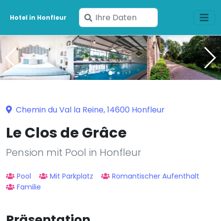
Geben
Hotel in Honfleur
Sie
Ihre
Daten
ein
Chemin du Val la Reine, 14600 Honfleur
Le Clos de Grâce
Pension mit Pool in Honfleur
Pool
Mit Parkplatz
Romantischer Aufenthalt
Familie
Präsentation