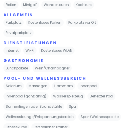
Reiten
Minigolf
Wandertouren
Kochkurs
ALLGEMEIN
Parkplatz
Kostenloses Parken
Parkplatz vor Ort
Privatparkplatz
DIENSTLEISTUNGEN
Internet
Wi-Fi
Kostenloses WLAN
GASTRONOMIE
Lunchpakete
Wein/Champagner
POOL- UND WELLNESSBEREICH
Solarium
Massagen
Hammam
Innenpool
Innenpool (ganzjährig)
Wasserspielzeug
Beheizter Pool
Sonnenliegen oder Strandstühle
Spa
Wellnesslounge/Entspannungsbereich
Spa-/Wellnesspakete
Fitnesskurse
Persönlicher Trainer