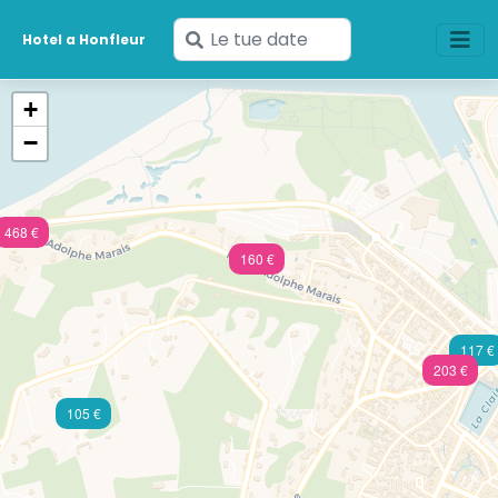
Inserisci
Hotel a Honfleur
le
tue
+
date
−
468 €
160 €
117 €
203 €
105 €