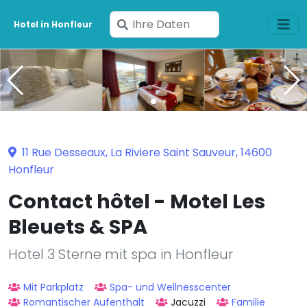
Geben
Hotel in Honfleur
Sie
Ihre
Daten
ein
11 Rue Desseaux, La Riviere Saint Sauveur, 14600
Honfleur
Contact hôtel - Motel Les
Bleuets & SPA
Hotel 3 Sterne mit spa in Honfleur
Mit Parkplatz
Spa- und Wellnesscenter
Romantischer Aufenthalt
Jacuzzi
Familie