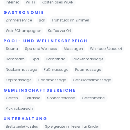
Internet
Wi-Fi
Kostenloses WLAN
GASTRONOMIE
Zimmerservice
Bar
Frühstück im Zimmer
Wein/Champagner
Kaffee vor Ort
POOL- UND WELLNESSBEREICH
Sauna
Spa und Wellness
Massagen
Whirlpool/Jacuzzi
Hammam
Spa
Dampfbad
Rückenmassage
Nackenmassage
Fußmassage
Paarmassage
Kopfmassage
Handmassage
Ganzkörpermassage
GEMEINSCHAFTSBEREICHE
Garten
Terrasse
Sonnenterrasse
Gartenmöbel
Picknickbereich
UNTERHALTUNG
Brettspiele/Puzzles
Spielgeräte im Freien für Kinder