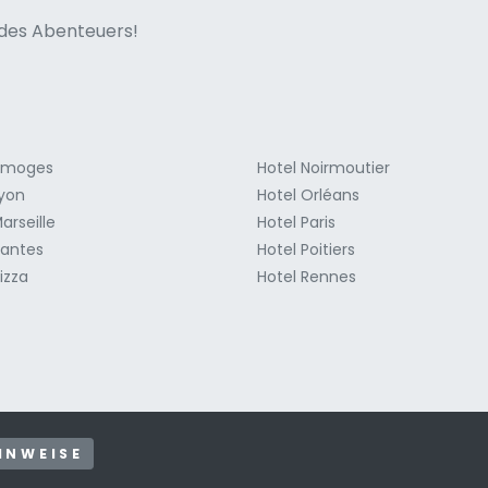
ne italian
n des Abenteuers!
Limoges
Hotel Noirmoutier
Lyon
Hotel Orléans
arseille
Hotel Paris
Nantes
Hotel Poitiers
izza
Hotel Rennes
INWEISE