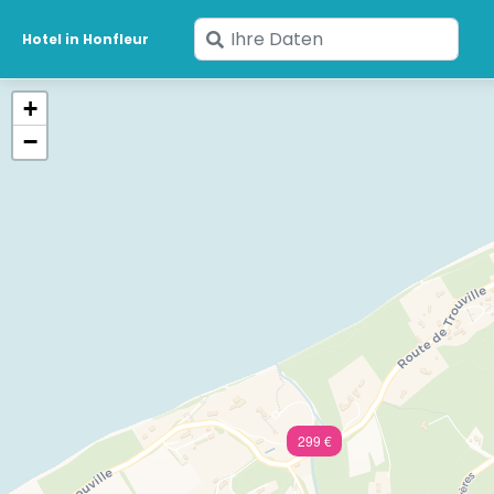
Geben
Hotel in Honfleur
Sie
Ihre
+
Daten
−
ein
299 €