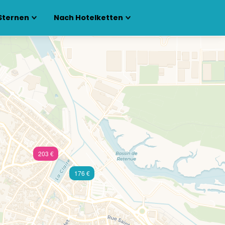
Sternen
Nach Hotelketten
203 €
176 €