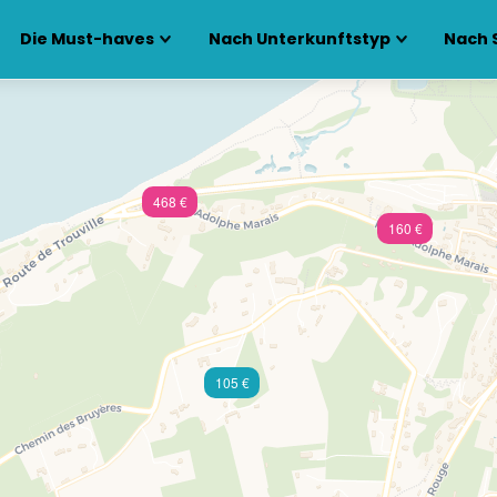
Die Must-haves
Nach Unterkunftstyp
Nach 
468 €
160 €
105 €