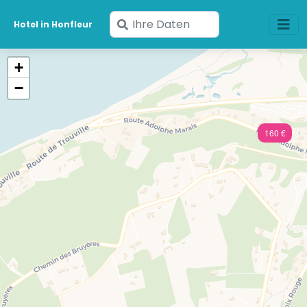
Geben
Hotel in Honfleur
Sie
Ihre
+
Daten
−
ein
160 €